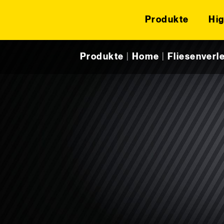
Produkte
Hig
Skip to content
Produkte
|
Home
|
Fliesenverl