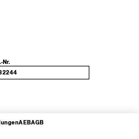
.-Nr.
llungen
AEB
AGB