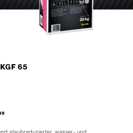
 KGF 65
us
 und staubreduzierter, wasser- und