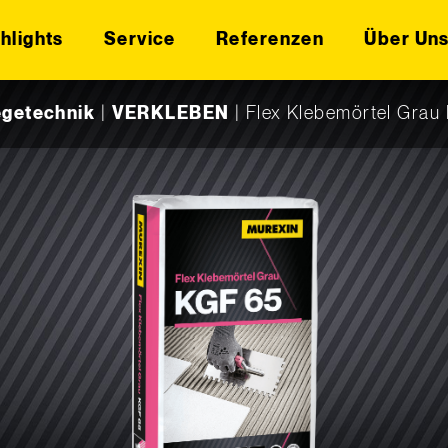
hlights
Service
Referenzen
Über Un
egetechnik
|
VERKLEBEN
|
Flex Klebemörtel Grau