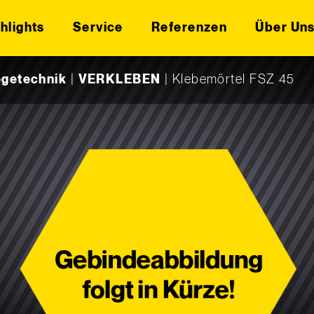
hlights
Service
Referenzen
Über Un
egetechnik
|
VERKLEBEN
|
Klebemörtel FSZ 45