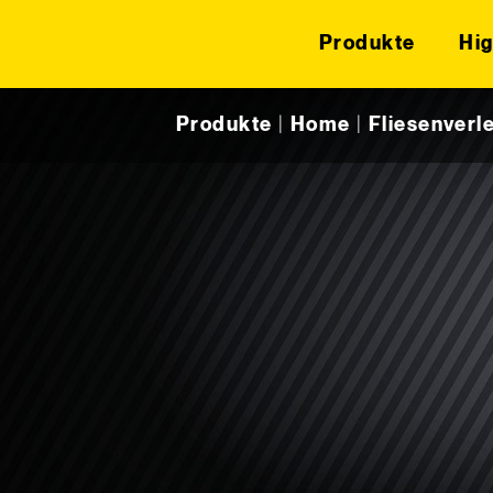
Produkte
Hig
Skip to content
Produkte
|
Home
|
Fliesenverl