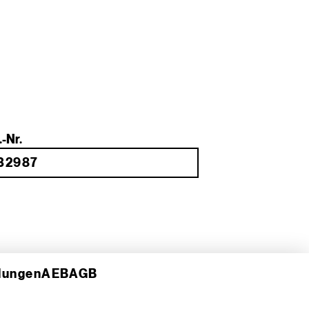
.-Nr.
llungen
AEB
AGB