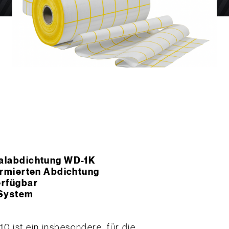
ialabdichtung WD-1K
sarmierten Abdichtung
erfügbar
 System
0 ist ein insbesondere, für die