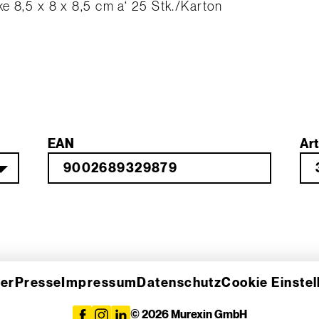
e 8,5 x 8 x 8,5 cm a‘ 25 Stk./Karton
EAN
Art
er
Presse
Impressum
Datenschutz
Cookie Einste
© 2026 Murexin GmbH