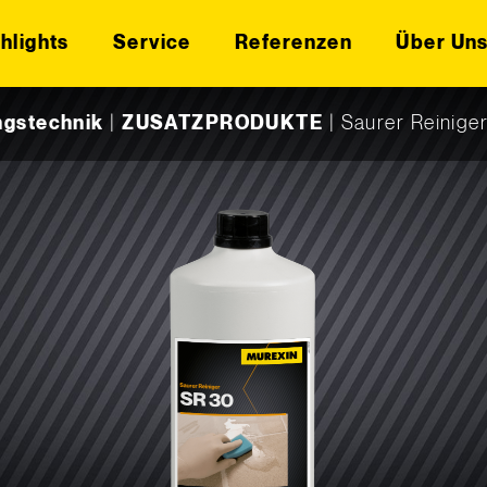
hlights
Service
Referenzen
Über Un
ngstechnik
|
ZUSATZPRODUKTE
|
Saurer Reinige