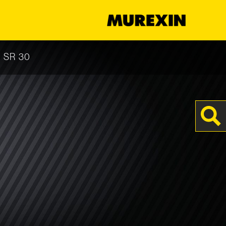
s
r SR 30