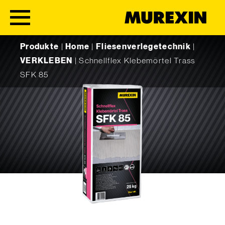
Skip to content
Produkte
|
Home
|
Fliesenverlegetechnik
|
VERKLEBEN
|
Schnellflex Klebemörtel Trass
SFK 85