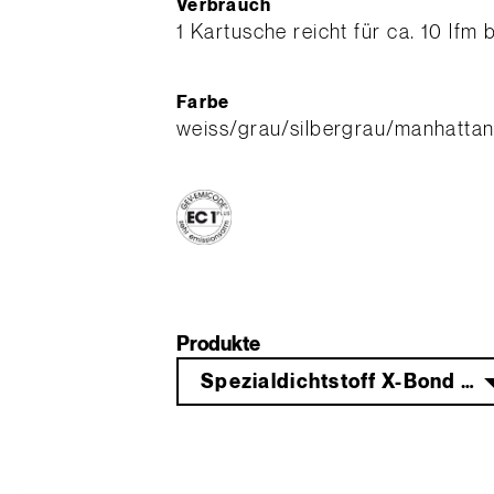
Verbrauch
1 Kartusche reicht für ca. 10 lfm
Farbe
weiss/grau/silbergrau/manhatta
Produkte
Spezialdichtstoff X-Bond MS-D 81 weiß 290 ml