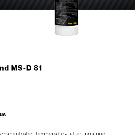
ond MS-D 81
f
lus
ruchsneutraler, temperatur-, alterungs und