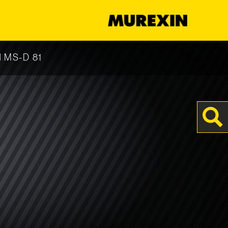
s
d MS-D 81