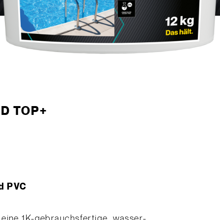
 WD TOP+
nd PVC
eine 1K-gebrauchsfertige, wasser-,