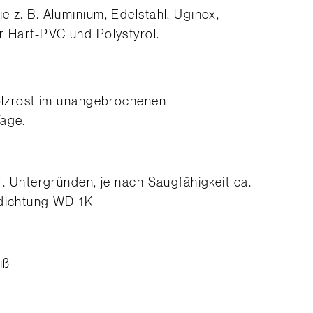
e z. B. Aluminium, Edelstahl, Uginox,
r Hart-PVC und Polystyrol.
Holzrost im unangebrochenen
Tage.
l. Untergründen, je nach Saugfähigkeit ca.
bdichtung WD-1K
iß