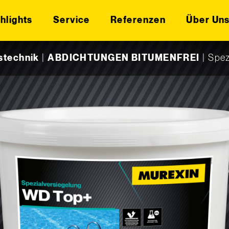
hlights
Service
Referenzen
Über Un
stechnik
|
ABDICHTUNGEN BITUMENFREI
|
Spez