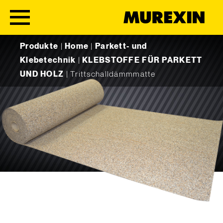
Skip to content
Produkte
|
Home
|
Parkett- und
Klebetechnik
|
KLEBSTOFFE FÜR PARKETT
UND HOLZ
|
Trittschalldämmmatte