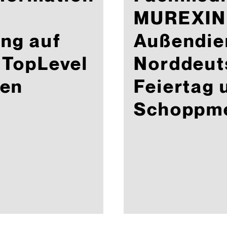
MUREXIN
ng auf
Außendie
, TopLevel
Norddeuts
sen
Feiertag 
Schoppme