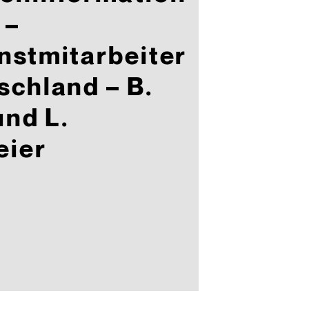
 –
nstmitarbeiter
chland – B.
und L.
ier