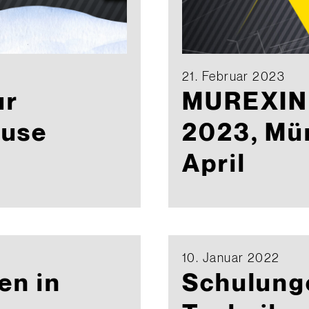
21. Februar 2023
ur
MUREXIN 
ause
2023, Mün
April
10. Januar 2022
en in
Schulung