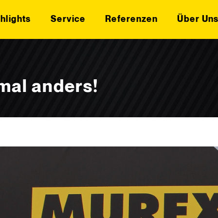
hlights
Service
Referenzen
Über Un
mal anders!